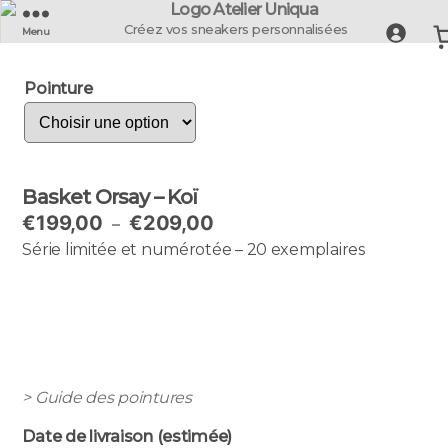
UNIQUA
Créez vos sneakers personnalisées
Menu
-
La
Pointure
Basket
Française
Basket Orsay – Koï
Plage
€
199,00
€
209,00
–
de
Série limitée et numérotée – 20 exemplaires
prix :
€199,00
à
€209,00
> Guide des pointures
Date de livraison (estimée)