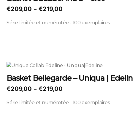
plusieurs
Plage
€
209,00
€
219,00
–
variations.
de
Les
Série limitée et numérotée - 100 exemplaires
prix :
options
€209,00
peuvent
à
être
€219,00
choisies
sur
la
Ce
page
produit
Basket Bellegarde – Uniqua | Edeli
du
a
produit
plusieurs
Plage
€
209,00
€
219,00
–
variations.
de
Les
Série limitée et numérotée - 100 exemplaires
prix :
options
€209,00
peuvent
à
être
€219,00
choisies