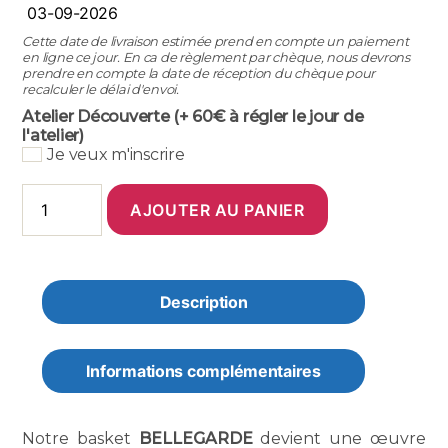
Cette date de livraison estimée prend en compte un paiement
en ligne ce jour. En ca de règlement par chèque, nous devrons
prendre en compte la date de réception du chèque pour
recalculer le délai d'envoi.
Atelier Découverte (+ 60€ à régler le jour de
l'atelier)
Je veux m'inscrire
quantité
AJOUTER AU PANIER
de
Basket
Orsay
-
Koï
Description
Informations complémentaires
Notre basket
BELLEGARDE
devient une œuvre