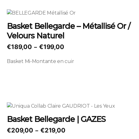
sur
la
Ce
page
produit
Basket Bellegarde – Métallisé Or /
du
a
produit
Velours Naturel
plusieurs
variations.
Plage
€
189,00
€
199,00
–
Les
de
options
Basket Mi-Montante en cuir
prix :
peuvent
€189,00
être
à
choisies
sur
€199,00
la
page
Ce
du
produit
produit
Basket Bellegarde | GAZES
a
plusieurs
Plage
€
209,00
€
219,00
–
variations.
de