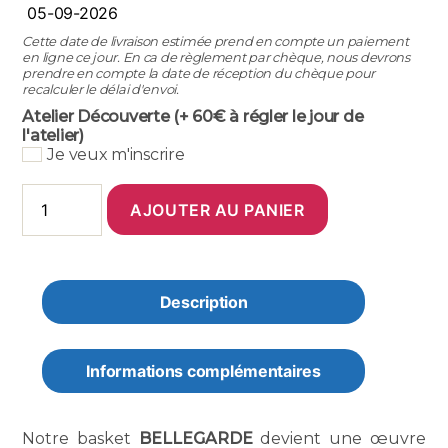
Cette date de livraison estimée prend en compte un paiement
en ligne ce jour. En ca de règlement par chèque, nous devrons
prendre en compte la date de réception du chèque pour
recalculer le délai d'envoi.
Atelier Découverte (+ 60€ à régler le jour de
l'atelier)
Je veux m'inscrire
quantité
AJOUTER AU PANIER
de
Basket
BELLEGARDE
-
Meow
Description
Informations complémentaires
Notre basket
BELLEGARDE
devient une œuvre