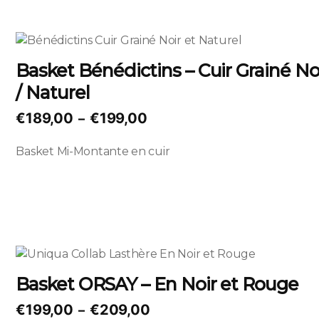
la
page
Ce
du
produit
produit
Basket Bénédictins – Cuir Grainé No
a
/ Naturel
plusieurs
variations.
Plage
€
189,00
€
199,00
–
Les
de
options
Basket Mi-Montante en cuir
prix :
peuvent
€189,00
être
à
choisies
sur
€199,00
la
page
Ce
du
produit
produit
Basket ORSAY – En Noir et Rouge
a
plusieurs
Plage
€
199,00
€
209,00
–