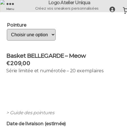
UNIQUA
Créez vos sneakers personnalisées
Menu
-
La
Pointure
Basket
Française
Basket BELLEGARDE – Meow
€
209,00
Série limitée et numérotée – 20 exemplaires
> Guide des pointures
Date de livraison (estimée)