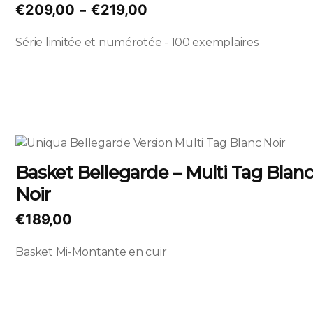
plusieurs
Plage
€
209,00
€
219,00
–
variations.
de
Les
Série limitée et numérotée - 100 exemplaires
prix :
options
€209,00
peuvent
à
être
€219,00
choisies
sur
la
Ce
page
produit
Basket Bellegarde – Multi Tag Blanc
du
a
produit
Noir
plusieurs
variations.
€
189,00
Les
options
Basket Mi-Montante en cuir
peuvent
être
choisies
sur