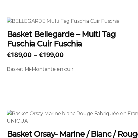
€189,00
choisies
sur
la
Ce
page
produit
Basket Bellegarde – Multi Tag
du
a
produit
Fuschia Cuir Fuschia
plusieurs
variations.
Plage
€
189,00
€
199,00
–
Les
de
options
Basket Mi-Montante en cuir
prix :
peuvent
€189,00
être
à
choisies
sur
€199,00
la
page
Ce
du
produit
produit
a
Basket Orsay- Marine / Blanc / Roug
plusieurs