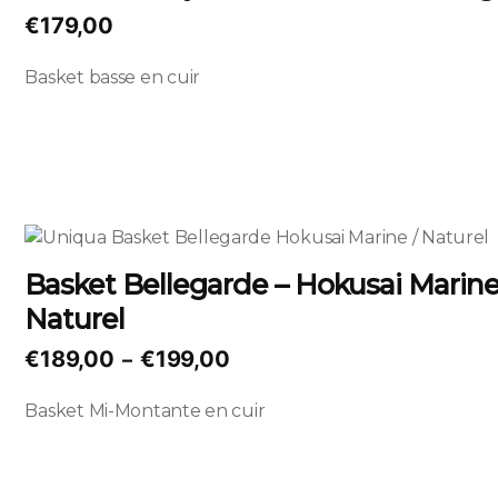
variations.
€
179,00
Les
options
Basket basse en cuir
peuvent
être
choisies
sur
la
page
Ce
du
produit
Basket Bellegarde – Hokusai Marine
produit
a
Naturel
plusieurs
variations.
Plage
€
189,00
€
199,00
–
Les
de
options
Basket Mi-Montante en cuir
prix :
peuvent
€189,00
être
à
choisies