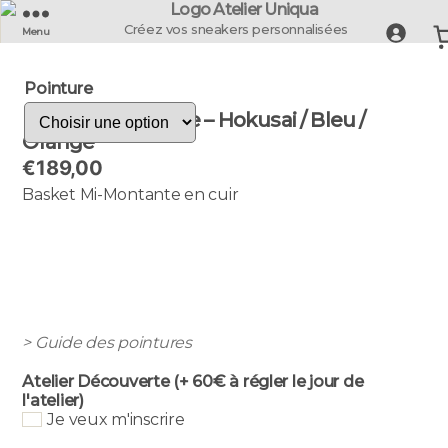
UNIQUA
Créez vos sneakers personnalisées
Menu
-
La
Pointure
Basket
Française
Basket Bellegarde – Hokusai / Bleu /
Orange
€
189,00
Basket Mi-Montante en cuir
> Guide des pointures
Atelier Découverte (+ 60€ à régler le jour de
l'atelier)
Je veux m'inscrire