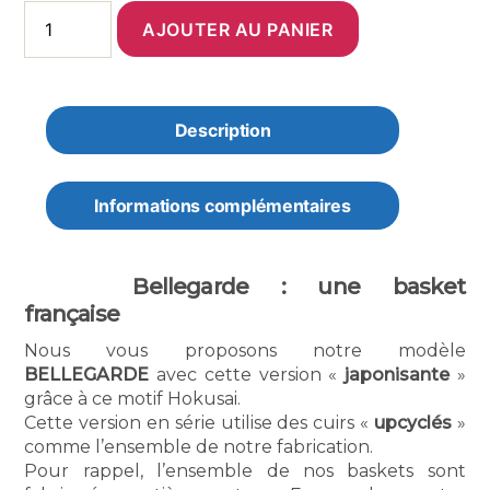
quantité
AJOUTER AU PANIER
de
Basket
Bellegarde
-
Hokusai
Description
/
Bleu
/
Orange
Informations complémentaires
Bellegarde : une basket
française
Nous vous proposons notre modèle
BELLEGARDE
avec cette version «
japonisante
»
grâce à ce motif Hokusai.
Cette version en série utilise des cuirs «
upcyclés
»
comme l’ensemble de notre fabrication.
Pour rappel, l’ensemble de nos baskets sont