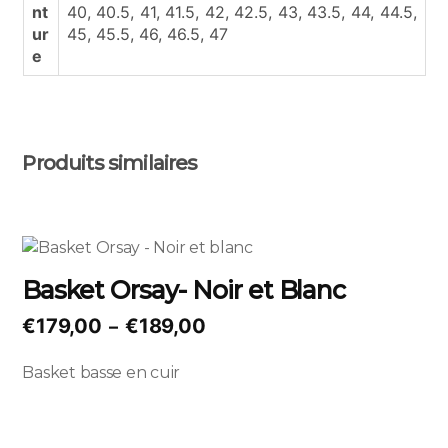
nt
40, 40.5, 41, 41.5, 42, 42.5, 43, 43.5, 44, 44.5,
ur
45, 45.5, 46, 46.5, 47
e
Produits similaires
Ce
produit
Basket Orsay- Noir et Blanc
a
plusieurs
Plage
€
179,00
€
189,00
–
variations.
de
Les
Basket basse en cuir
prix :
options
€179,00
peuvent
à
être