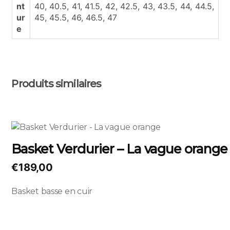
nt
40, 40.5, 41, 41.5, 42, 42.5, 43, 43.5, 44, 44.5,
ur
45, 45.5, 46, 46.5, 47
e
Produits similaires
Ce
produit
Basket Verdurier – La vague orange
a
plusieurs
€
189,00
variations.
Les
Basket basse en cuir
options
peuvent
être