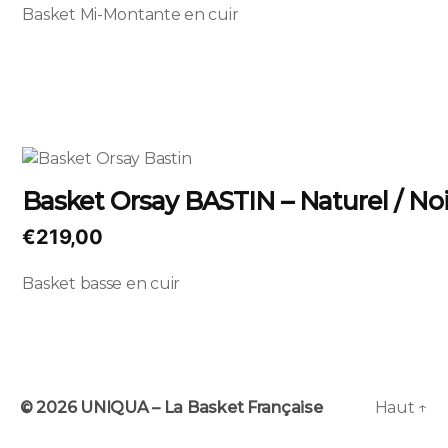
Les
Basket Mi-Montante en cuir
prix :
options
€189,00
peuvent
à
être
€199,00
choisies
sur
la
Ce
page
produit
Basket Orsay BASTIN – Naturel / Noi
du
a
produit
plusieurs
€
219,00
variations.
Les
Basket basse en cuir
options
peuvent
être
choisies
sur
© 2026
UNIQUA – La Basket Française
Haut
↑
la
page