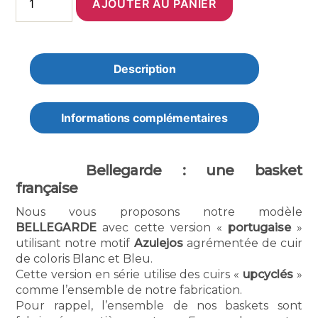
AJOUTER AU PANIER
de
Basket
Bellegarde
-
Azulejos
Description
Informations complémentaires
Bellegarde : une basket
française
Nous vous proposons notre modèle
BELLEGARDE
avec cette version «
portugaise
»
utilisant notre motif
Azulejos
agrémentée de cuir
de coloris Blanc et Bleu.
Cette version en série utilise des cuirs «
upcyclés
»
comme l’ensemble de notre fabrication.
Pour rappel, l’ensemble de nos baskets sont