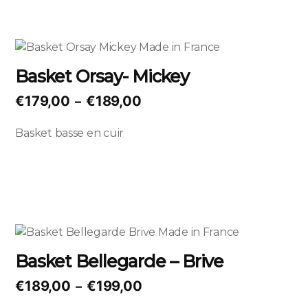
choisies
sur
la
Ce
page
produit
Basket Orsay- Mickey
du
a
produit
plusieurs
Plage
€
179,00
€
189,00
–
variations.
de
Les
Basket basse en cuir
prix :
options
€179,00
peuvent
à
être
€189,00
choisies
sur
la
Ce
page
produit
Basket Bellegarde – Brive
du
a
produit
plusieurs
Plage
€
189,00
€
199,00
–
variations.
de