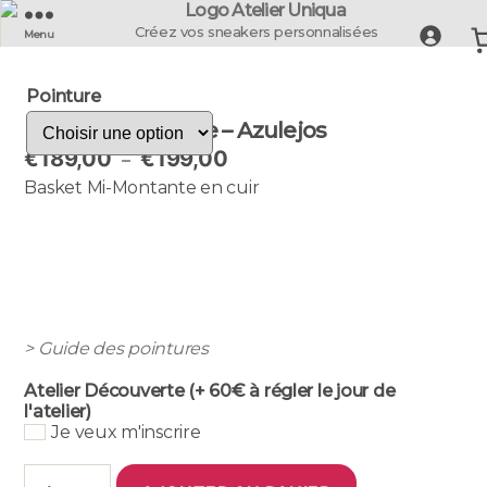
UNIQUA
Créez vos sneakers personnalisées
Menu
-
La
Pointure
Basket
Française
Basket Bellegarde – Azulejos
Plage
€
189,00
€
199,00
–
de
Basket Mi-Montante en cuir
prix :
€189,00
à
€199,00
> Guide des pointures
Atelier Découverte (+ 60€ à régler le jour de
l'atelier)
Je veux m'inscrire
quantité