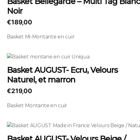
Basket Bellegarde – Multi Tag Blanc
la
a
page
Noir
plusieurs
du
variations.
€
189,00
produit
Les
options
Basket Mi-Montante en cuir
peuvent
être
choisies
Ce
sur
produit
Basket AUGUST- Ecru, Velours
la
a
page
Naturel, et marron
plusieurs
du
variations.
€
219,00
produit
Les
options
Basket Montante en cuir
peuvent
être
choisies
Ce
sur
produit
Basket AUGUST- Velours Beige /
la