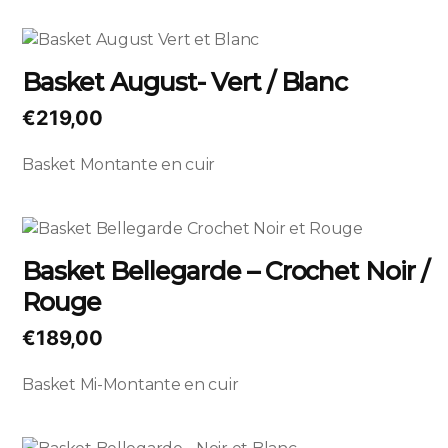
peuvent
Ce
être
produit
choisies
Basket August- Vert / Blanc
a
sur
plusieurs
la
€
219,00
variations.
page
Les
du
Basket Montante en cuir
options
produit
peuvent
Ce
être
produit
choisies
Basket Bellegarde – Crochet Noir /
a
sur
Rouge
plusieurs
la
variations.
page
€
189,00
Les
du
options
produit
Basket Mi-Montante en cuir
peuvent
être
choisies
Ce