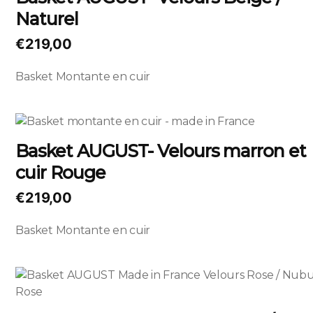
a
page
Naturel
plusieurs
du
variations.
€
219,00
produit
Les
options
Basket Montante en cuir
peuvent
être
choisies
Ce
sur
produit
Basket AUGUST- Velours marron et
la
a
page
cuir Rouge
plusieurs
du
variations.
€
219,00
produit
Les
options
Basket Montante en cuir
peuvent
être
choisies
Ce
sur
produit
la
a