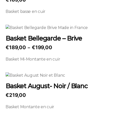
du
variations.
produit
Les
Basket basse en cuir
options
peuvent
Ce
être
produit
choisies
Basket Bellegarde – Brive
a
sur
plusieurs
la
Plage
€
189,00
€
199,00
–
variations.
page
de
Les
du
Basket Mi-Montante en cuir
prix :
options
produit
€189,00
peuvent
à
Ce
être
€199,00
produit
choisies
Basket August- Noir / Blanc
a
sur
plusieurs
la
€
219,00
variations.
page
Les
du
Basket Montante en cuir
options
produit