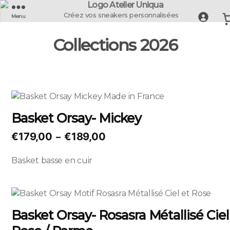
UNIQUA
Créez vos sneakers personnalisées
Menu
-
La
Collections 2026
Basket
Française
Ce
produit
Basket Orsay- Mickey
a
plusieurs
Plage
€
179,00
€
189,00
–
variations.
de
Les
Basket basse en cuir
prix :
options
€179,00
peuvent
à
Ce
être
€189,00
produit
choisies
Basket Orsay- Rosasra Métallisé Ciel
a
sur
plusieurs