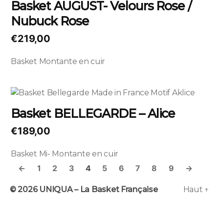
Basket AUGUST- Velours Rose /
page
plusieurs
du
Nubuck Rose
variations.
produit
Les
€
219,00
options
peuvent
Basket Montante en cuir
être
choisies
sur
Ce
la
produit
Basket BELLEGARDE – Alice
page
a
du
plusieurs
€
189,00
produit
variations.
Les
Basket Mi- Montante en cuir
options
←
1
2
3
4
5
6
7
8
9
→
peuvent
être
© 2026
UNIQUA – La Basket Française
Haut
↑
choisies
sur