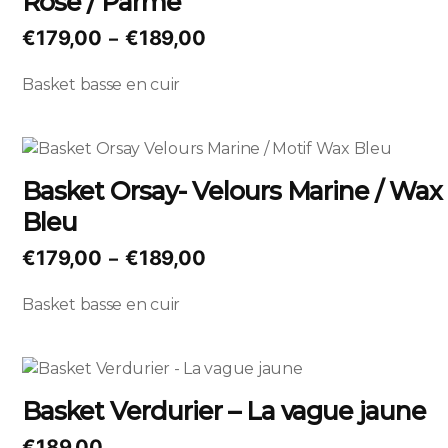
Rose / Parme
la
variations.
page
Plage
€
179,00
€
189,00
–
Les
du
de
options
produit
Basket basse en cuir
prix :
peuvent
€179,00
être
à
choisies
Ce
sur
€189,00
produit
Basket Orsay- Velours Marine / Wax
la
a
page
Bleu
plusieurs
du
variations.
Plage
€
179,00
€
189,00
–
produit
Les
de
options
Basket basse en cuir
prix :
peuvent
€179,00
être
à
choisies
Ce
sur
€189,00
produit
Basket Verdurier – La vague jaune
la
a
page
plusieurs
€
189,00