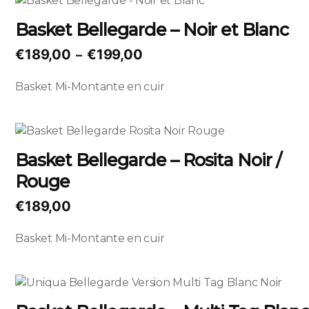
sur
produit
Basket Bellegarde – Noir et Blanc
la
a
page
plusieurs
Plage
€
189,00
€
199,00
–
du
variations.
de
produit
Les
Basket Mi-Montante en cuir
prix :
options
€189,00
peuvent
à
Ce
être
€199,00
produit
choisies
Basket Bellegarde – Rosita Noir /
a
sur
Rouge
plusieurs
la
variations.
page
€
189,00
Les
du
options
produit
Basket Mi-Montante en cuir
peuvent
être
choisies
Ce
sur
produit